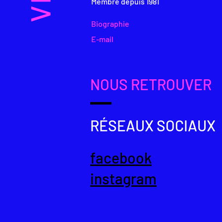
Membre depuis 1981
Biographie
E-mail
NOUS RETROUVER
"Daniel Bollin consacre la majorité de 
création avec cette patience et cette d
toute monacale, tourné vers une sorte
permet d'aller vers le centre des chos
RÉSEAUX SOCIAUX
du quotidien mais aussi sa transparence
les ondes et les souffles invisibles, i
cette concentration toute bouddhique 
facebook
quotidien à ce détachement et cet oub
instagram
communier avec l'essentiel. Se laisser
pour devenir arbre surgissant, herbe f
originelle et première."
Jean-Marc Theytaz