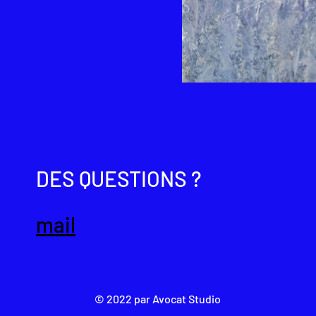
son temps à son travail de
isponibilité que l'on sent
 d'exercice de méditation qui
es, prenant en charge le poids
DES QUESTIONS ?
 et sa légèreté. Il sait capter
l est devenu un alchimiste. Avec
il parvient dans un exercice
mail
li de soi qui permettent de
 fondre dans le grand Tout
olle, pierre immobile, pulsion
© 2022 par Avocat Studio