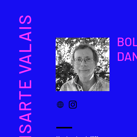
VISARTE VALAIS
BO
DA