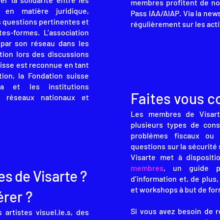
membres profitent de no
 en matière juridique,
Pass IAA/AIAP. Via la new
es questions pertinentes et
régulièrement sur les acti
tes-formes. L’association
 par son réseau dans les
tion lors des discussions
uisse est reconnue en tant
ion, la Fondation suisse
a et les institutions
Faites vous co
s réseaux nationaux et
Les membres de Visarte
plusieurs types de cons
problémes fiscaux ou 
questions sur la sécurité 
Visarte met à disposit
membres
, un guide p
s de Visarte ?
d’information et, de plus
et workshops à but de for
rer ?
Si vous avez besoin de 
artistes visuel.le.s, des