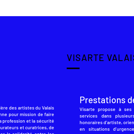
VISARTE VALAI
Prestations d
tière des artistes du Valais
Visarte propose à ses
nne pour mission de faire
services dans plusieur
 profession et la sécurité
honoraires d’artiste, orien
curateurs et curatrices, de
en situations d’urgen
er la solidarité entre les