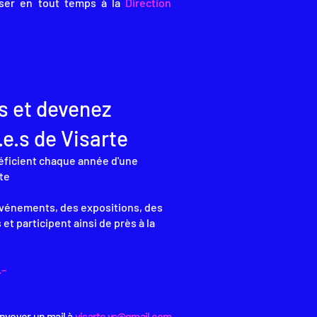
ser en tout temps à la
Direction
s et devenez
.s de Visarte
ficient chaque année d'une
te
 événements, des expositions, des
s et participent ainsi de près à la
.–
nvoyer un mail à
visarte.vs@gmail.com