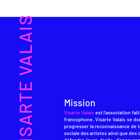
VISARTE VALAIS
Mission
Visarte
Valais
est l'association faî
francophone. Visarte Valais se do
progresser la reconnaissance de la
sociale des artistes ainsi que des 
défendre leurs droits, d’encourag