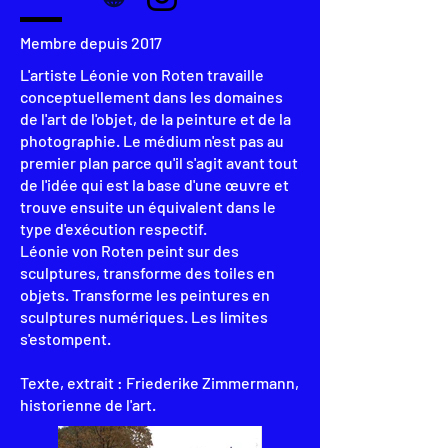
Membre depuis 2017
L'artiste Léonie von Roten travaille
conceptuellement dans les domaines
de l'art de l'objet, de la peinture et de la
photographie. Le médium n'est pas au
premier plan parce qu'il s'agit avant tout
de l'idée qui est la base d'une œuvre et
trouve ensuite un équivalent dans le
type d'exécution respectif.
Léonie von Roten peint sur des
sculptures, transforme des toiles en
objets. Transforme les peintures en
sculptures numériques. Les limites
s'estompent.
Texte, extrait : Friederike Zimmermann,
historienne de l'art.