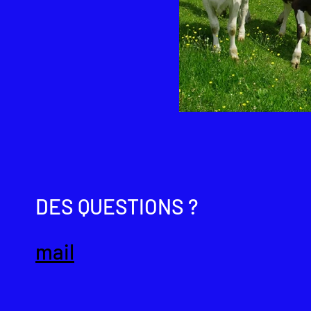
 à Branson/Fully. Après
lle à Muraz-Collombey, il
 ensemble ils fondent le
qui qualifie, en géologie,
 la calotte glaciaire.
DES QUESTIONS ?
ntes avec la conception et
ture, l’urbanisme, au paysage,
x aménagements intérieurs et
mail
n pluridisciplinaire dans le
ience est liée à l'urbanisme
'échelle du territoire de grands